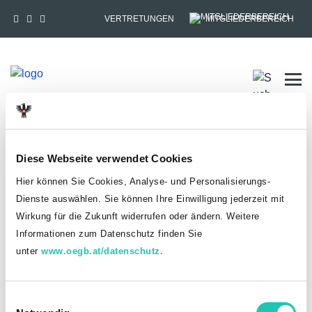
VERTRETUNGEN
MITGLIEDERBEREICH
Tog
HOME
MITGLIEDSCHAFT
Diese Webseite verwendet Cookies
Anmelden
Hier können Sie Cookies, Analyse- und Personalisierungs-
Dienste auswählen. Sie können Ihre Einwilligung jederzeit mit
Du hast bereits einen goed.at-Account?
Wirkung für die Zukunft widerrufen oder ändern. Weitere
Informationen zum Datenschutz finden Sie
ANMELDEN
unter
www.oegb.at/datenschutz.
Noch kein goed.at-Account? Jetzt registrieren!
E