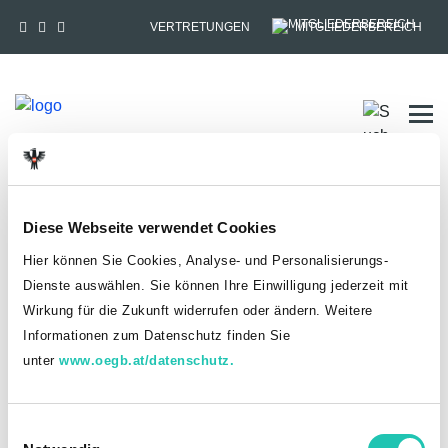
VERTRETUNGEN
MITGLIEDERBEREICH
Tog
HOME
MITGLIEDSCHAFT
Diese Webseite verwendet Cookies
Anmelden
Hier können Sie Cookies, Analyse- und Personalisierungs-
Dienste auswählen. Sie können Ihre Einwilligung jederzeit mit
Du hast bereits einen goed.at-Account?
Wirkung für die Zukunft widerrufen oder ändern. Weitere
Informationen zum Datenschutz finden Sie
ANMELDEN
unter
www.oegb.at/datenschutz.
Noch kein goed.at-Account? Jetzt registrieren!
E